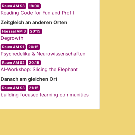
Raum AM S3
19:00
Reading Code for Fun and Profit
Zeitgleich an anderen Orten
Hörsaal AM 3
20:15
Degrowth
Raum AM S1
20:15
Psychedelika & Neurowissenschaften
Raum AM S2
20:15
AI-Workshop: Slicing the Elephant
Danach am gleichen Ort
Raum AM S3
21:15
building focused learning communities